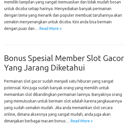
memiliki tampilan yang sangat memuaskan dan tidak mudah bosan
untuk dicoba setiap harinya. Menyediakan banyak permainan
dengan tema yang menarik dan populer membuat taruhannya akan
semakin menyenangkan untuk dicoba. Kini anda bisa bermain
dengan puas dan…
Read More »
Bonus Spesial Member Slot Gacor
Yang Jarang Diketahui
Permainan slot gacor sudah menjadi satu hiburan yang sangat
potensial. Kini juga sudah banyak orang yang memilih untuk
memainkan slot dibandingkan permainan lainnya. Banyaknya orang
yang memutuskan untuk bermain slot adalah karena jangkauannya
yang sudah semakin mudah. Jika anda memainkan slot secara
online, dimana aksesnya yang sangat mudah, anda juga akan
dimanjakan berbagai macam bonus…
Read More »