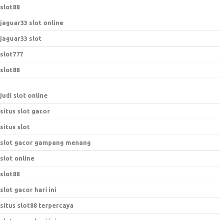
slot88
jaguar33 slot online
jaguar33 slot
slot777
slot88
judi slot online
situs slot gacor
situs slot
slot gacor gampang menang
slot online
slot88
slot gacor hari ini
situs slot88 terpercaya