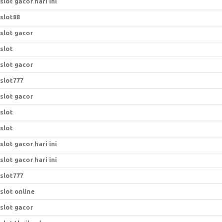
slot gacor hari ini
slot88
slot gacor
slot
slot gacor
slot777
slot gacor
slot
slot
slot gacor hari ini
slot gacor hari ini
slot777
slot online
slot gacor