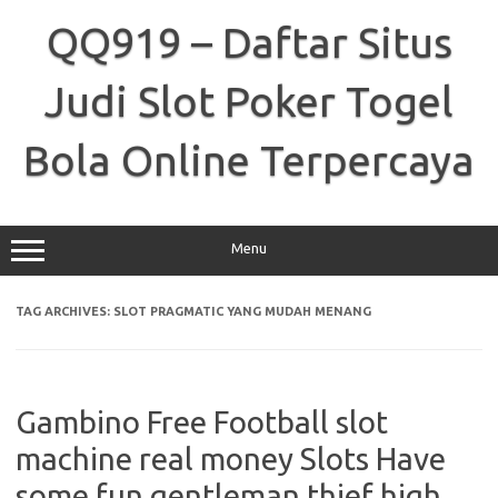
Skip
to
QQ919 – Daftar Situs
content
Judi Slot Poker Togel
Bola Online Terpercaya
Menu
TAG ARCHIVES:
SLOT PRAGMATIC YANG MUDAH MENANG
Gambino Free Football slot
machine real money Slots Have
some fun gentleman thief high