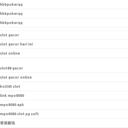
hkbpokerqq
hkbpokerqq
hkbpokerqq
slot gacor
slot gacor hari ini
slot online
s
lot88 gacor
slot gacor online
koi365 slot
link mpo8080
mpo8080 apk
mpo8080 slot pg soft
香港赌场