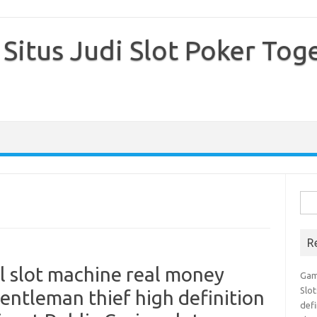
Situs Judi Slot Poker Tog
Sea
for:
R
l slot machine real money
Gam
Slo
entleman thief high definition
defi