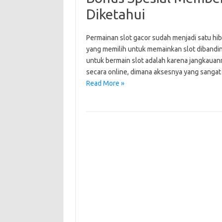
Diketahui
Permainan slot gacor sudah menjadi satu hib
yang memilih untuk memainkan slot diband
untuk bermain slot adalah karena jangkaua
secara online, dimana aksesnya yang sanga
Read More »