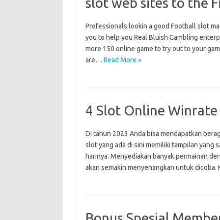
slot web sites to the 
Professionals lookin a good Football slot ma
you to help you Real Bluish Gambling enterpri
more 150 online game to try out to your gam
are…
Read More »
4 Slot Online Winrate
Di tahun 2023 Anda bisa mendapatkan berag
slot yang ada di sini memiliki tampilan yan
harinya. Menyediakan banyak permainan de
akan semakin menyenangkan untuk dicoba. 
Bonus Spesial Member