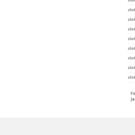
slo
slo
slo
slo
slo
slo
slo
slo
slo
Fo
ja