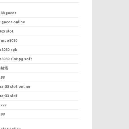
t88 gacor
t gacor online
365 slot
k mpo8080
8080 apk
8080 slot pg soft
港赌场
t88
uar33 slot online
uar33 slot
t777
t88