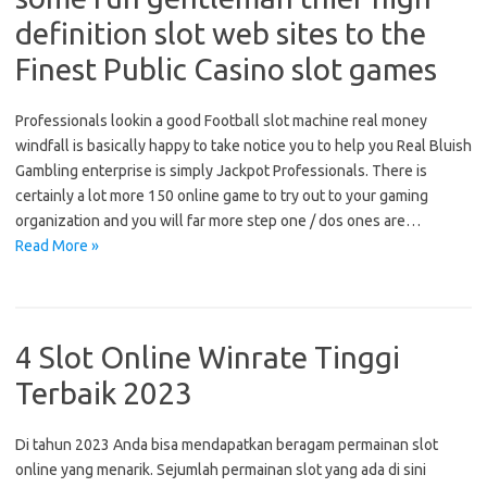
definition slot web sites to the
Finest Public Casino slot games
Professionals lookin a good Football slot machine real money
windfall is basically happy to take notice you to help you Real Bluish
Gambling enterprise is simply Jackpot Professionals. There is
certainly a lot more 150 online game to try out to your gaming
organization and you will far more step one / dos ones are…
Read More »
4 Slot Online Winrate Tinggi
Terbaik 2023
Di tahun 2023 Anda bisa mendapatkan beragam permainan slot
online yang menarik. Sejumlah permainan slot yang ada di sini