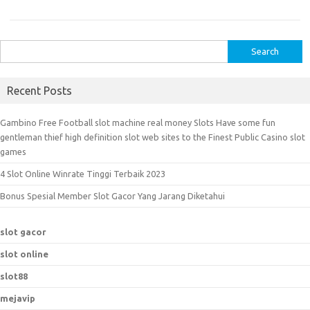
S
e
a
Recent Posts
r
c
Gambino Free Football slot machine real money Slots Have some fun
h
gentleman thief high definition slot web sites to the Finest Public Casino slot
f
games
o
4 Slot Online Winrate Tinggi Terbaik 2023
r
Bonus Spesial Member Slot Gacor Yang Jarang Diketahui
:
slot gacor
slot online
slot88
mejavip