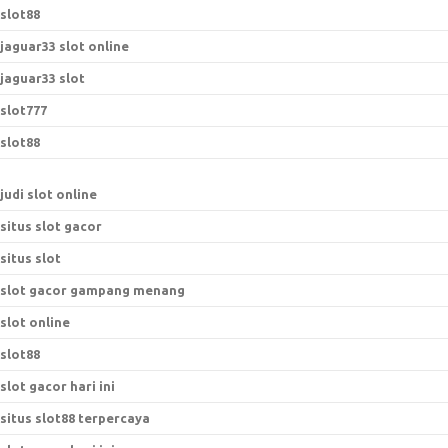
slot88
jaguar33 slot online
jaguar33 slot
slot777
slot88
judi slot online
situs slot gacor
situs slot
slot gacor gampang menang
slot online
slot88
slot gacor hari ini
situs slot88 terpercaya