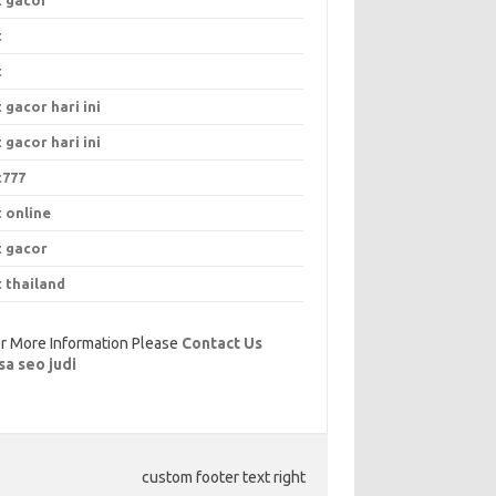
t gacor
t
t
t gacor hari ini
t gacor hari ini
t777
t online
t gacor
t thailand
r More Information Please
Contact Us
sa seo judi
custom footer text right