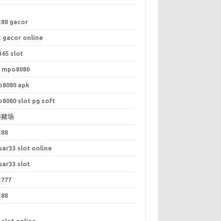
t88 gacor
t gacor online
365 slot
k mpo8080
8080 apk
8080 slot pg soft
港赌场
t88
uar33 slot online
uar33 slot
t777
t88