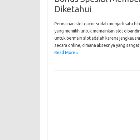
Diketahui
Permainan slot gacor sudah menjadi satu hib
yang memilih untuk memainkan slot diband
untuk bermain slot adalah karena jangkaua
secara online, dimana aksesnya yang sanga
Read More »