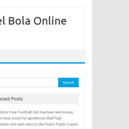
el Bola Online
rch
ecent Posts
bino Free Football slot machine real money
ts Have some fun gentleman thief high
nition slot web sites to the Finest Public Casino