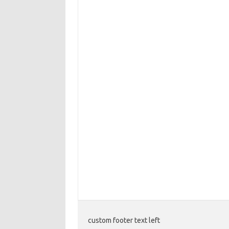
custom footer text left