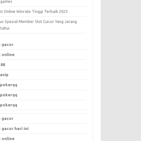
t games
ot Online Winrate Tinggi Terbaik 2023
us Spesial Member Slot Gacor Yang Jarang
etahui
t gacor
t online
t88
avip
bpokerqq
bpokerqq
bpokerqq
t gacor
t gacor hari ini
t online