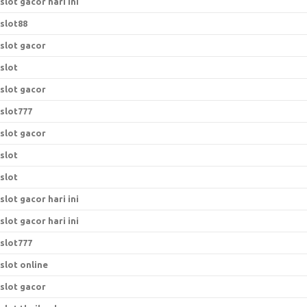
slot gacor hari ini
slot88
slot gacor
slot
slot gacor
slot777
slot gacor
slot
slot
slot gacor hari ini
slot gacor hari ini
slot777
slot online
slot gacor