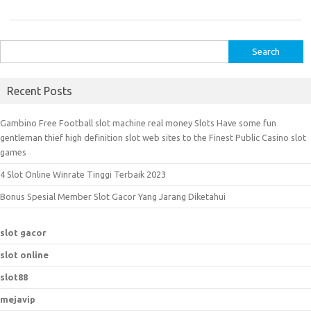
S
e
a
Recent Posts
r
c
Gambino Free Football slot machine real money Slots Have some fun
h
gentleman thief high definition slot web sites to the Finest Public Casino slot
f
games
o
4 Slot Online Winrate Tinggi Terbaik 2023
r
Bonus Spesial Member Slot Gacor Yang Jarang Diketahui
:
slot gacor
slot online
slot88
mejavip