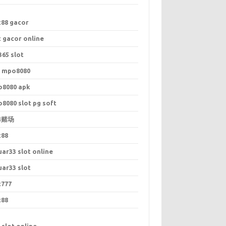
t88 gacor
t gacor online
365 slot
k mpo8080
8080 apk
8080 slot pg soft
港赌场
t88
uar33 slot online
uar33 slot
t777
t88