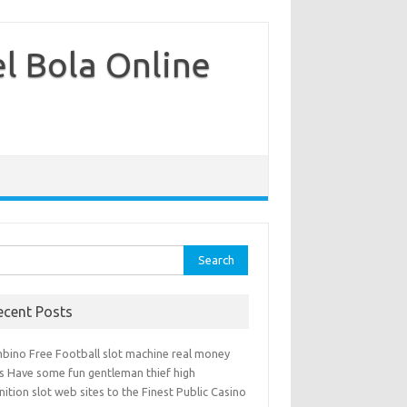
el Bola Online
rch
ecent Posts
bino Free Football slot machine real money
ts Have some fun gentleman thief high
nition slot web sites to the Finest Public Casino