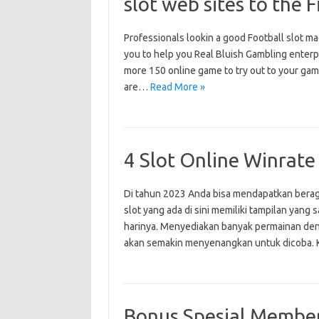
slot web sites to the 
Professionals lookin a good Football slot ma
you to help you Real Bluish Gambling enterpri
more 150 online game to try out to your gam
are…
Read More »
4 Slot Online Winrate
Di tahun 2023 Anda bisa mendapatkan berag
slot yang ada di sini memiliki tampilan yan
harinya. Menyediakan banyak permainan de
akan semakin menyenangkan untuk dicoba. 
Bonus Spesial Member