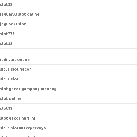
slot88
jaguar33 slot online
jaguar33 slot
slot777
slot88
judi slot online
situs slot gacor
situs slot
slot gacor gampang menang
slot online
slot88
slot gacor hari ini
situs slot88 terpercaya