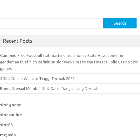
S
e
a
Recent Posts
r
c
Gambino Free Football slot machine real money Slots Have some fun
h
gentleman thief high definition slot web sites to the Finest Public Casino slot
f
games
o
4 Slot Online Winrate Tinggi Terbaik 2023
r
Bonus Spesial Member Slot Gacor Yang Jarang Diketahui
:
slot gacor
slot online
slot88
mejavip