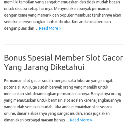
memiliki tampilan yang sangat memuaskan dan tidak mudah bosan
untuk dicoba setiap harinya. Menyediakan banyak permainan
dengan tema yang menarik dan populer membuat taruhannya akan
semakin menyenangkan untuk dicoba. Kini anda bisa bermain
dengan puas dan…
Read More »
Bonus Spesial Member Slot Gacor
Yang Jarang Diketahui
Permainan slot gacor sudah menjadi satu hiburan yang sangat
potensial. Kini juga sudah banyak orang yang memilih untuk
memainkan slot dibandingkan permainan lainnya. Banyaknya orang
yang memutuskan untuk bermain slot adalah karena jangkauannya
yang sudah semakin mudah. Jika anda memainkan slot secara
online, dimana aksesnya yang sangat mudah, anda juga akan
dimanjakan berbagai macam bonus…
Read More »