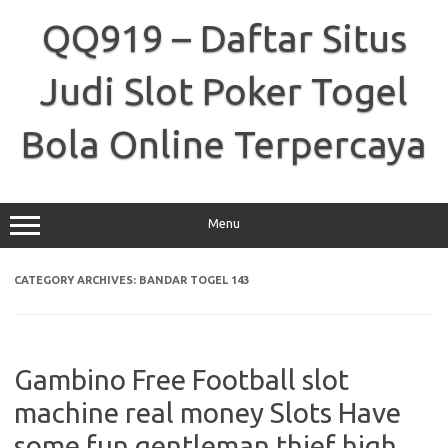
Skip
to
QQ919 – Daftar Situs
content
Judi Slot Poker Togel
Bola Online Terpercaya
Menu
CATEGORY ARCHIVES:
BANDAR TOGEL 143
Gambino Free Football slot
machine real money Slots Have
some fun gentleman thief high