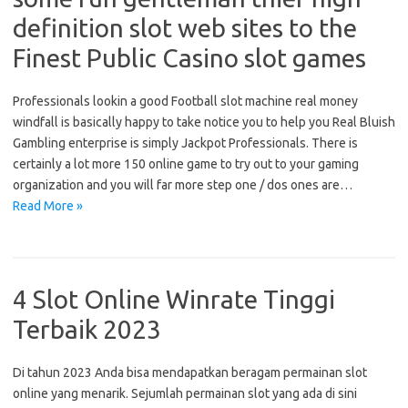
definition slot web sites to the
Finest Public Casino slot games
Professionals lookin a good Football slot machine real money
windfall is basically happy to take notice you to help you Real Bluish
Gambling enterprise is simply Jackpot Professionals. There is
certainly a lot more 150 online game to try out to your gaming
organization and you will far more step one / dos ones are…
Read More »
4 Slot Online Winrate Tinggi
Terbaik 2023
Di tahun 2023 Anda bisa mendapatkan beragam permainan slot
online yang menarik. Sejumlah permainan slot yang ada di sini