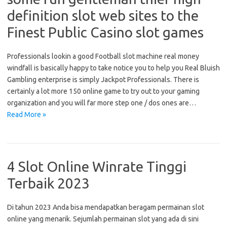
definition slot web sites to the
Finest Public Casino slot games
Professionals lookin a good Football slot machine real money
windfall is basically happy to take notice you to help you Real Bluish
Gambling enterprise is simply Jackpot Professionals. There is
certainly a lot more 150 online game to try out to your gaming
organization and you will far more step one / dos ones are…
Read More »
4 Slot Online Winrate Tinggi
Terbaik 2023
Di tahun 2023 Anda bisa mendapatkan beragam permainan slot
online yang menarik. Sejumlah permainan slot yang ada di sini