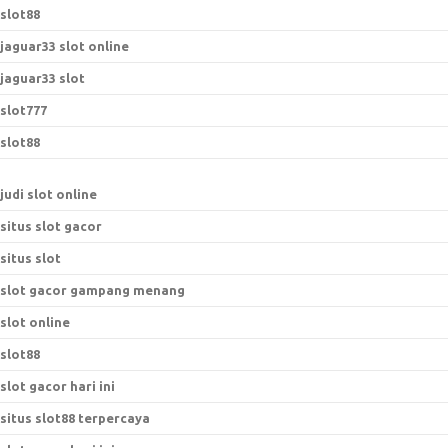
slot88
jaguar33 slot online
jaguar33 slot
slot777
slot88
judi slot online
situs slot gacor
situs slot
slot gacor gampang menang
slot online
slot88
slot gacor hari ini
situs slot88 terpercaya