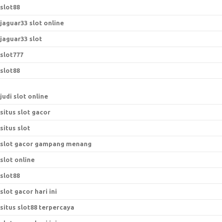
slot88
jaguar33 slot online
jaguar33 slot
slot777
slot88
judi slot online
situs slot gacor
situs slot
slot gacor gampang menang
slot online
slot88
slot gacor hari ini
situs slot88 terpercaya