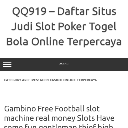
Skip
to
QQ919 – Daftar Situs
content
Judi Slot Poker Togel
Bola Online Terpercaya
Menu
CATEGORY ARCHIVES:
AGEN CASINO ONLINE TERPERCAYA
Gambino Free Football slot
machine real money Slots Have
some fun gentleman thief high