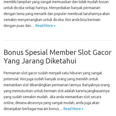
memiliki tampilan yang sangat memuaskan dan tidak mudah bosan
untuk dicoba setiap harinya. Menyediakan banyak permainan
dengan tema yang menarik dan populer membuat taruhannya akan
semakin menyenangkan untuk dicoba. Kini anda bisa bermain
dengan puas dan…
Read More »
Bonus Spesial Member Slot Gacor
Yang Jarang Diketahui
Permainan slot gacor sudah menjadi satu hiburan yang sangat
potensial. Kini juga sudah banyak orang yang memilih untuk
memainkan slot dibandingkan permainan lainnya. Banyaknya orang
yang memutuskan untuk bermain slot adalah karena jangkauannya
yang sudah semakin mudah. Jika anda memainkan slot secara
online, dimana aksesnya yang sangat mudah, anda juga akan
dimanjakan berbagai macam bonus…
Read More »