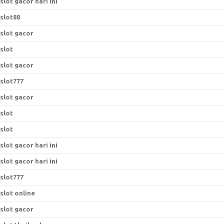
slot gacor hari ini
slot88
slot gacor
slot
slot gacor
slot777
slot gacor
slot
slot
slot gacor hari ini
slot gacor hari ini
slot777
slot online
slot gacor