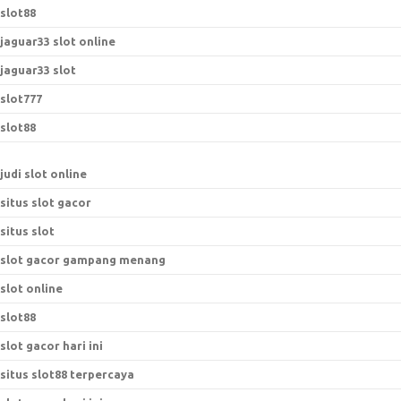
slot88
jaguar33 slot online
jaguar33 slot
slot777
slot88
judi slot online
situs slot gacor
situs slot
slot gacor gampang menang
slot online
slot88
slot gacor hari ini
situs slot88 terpercaya