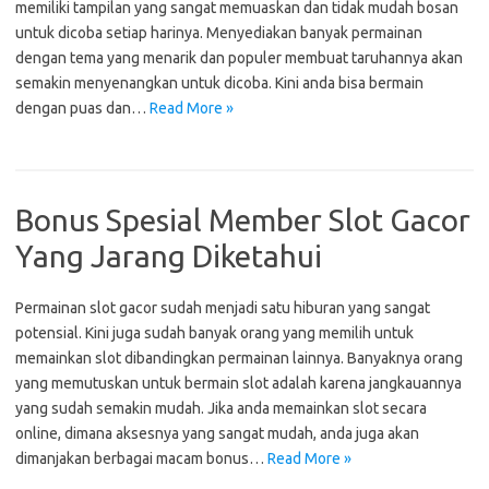
memiliki tampilan yang sangat memuaskan dan tidak mudah bosan
untuk dicoba setiap harinya. Menyediakan banyak permainan
dengan tema yang menarik dan populer membuat taruhannya akan
semakin menyenangkan untuk dicoba. Kini anda bisa bermain
dengan puas dan…
Read More »
Bonus Spesial Member Slot Gacor
Yang Jarang Diketahui
Permainan slot gacor sudah menjadi satu hiburan yang sangat
potensial. Kini juga sudah banyak orang yang memilih untuk
memainkan slot dibandingkan permainan lainnya. Banyaknya orang
yang memutuskan untuk bermain slot adalah karena jangkauannya
yang sudah semakin mudah. Jika anda memainkan slot secara
online, dimana aksesnya yang sangat mudah, anda juga akan
dimanjakan berbagai macam bonus…
Read More »