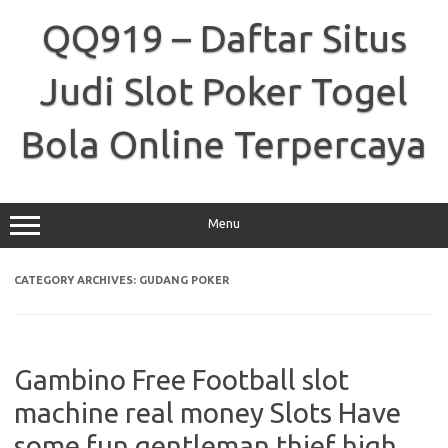
Skip
to
QQ919 – Daftar Situs
content
Judi Slot Poker Togel
Bola Online Terpercaya
Menu
CATEGORY ARCHIVES:
GUDANG POKER
Gambino Free Football slot
machine real money Slots Have
some fun gentleman thief high