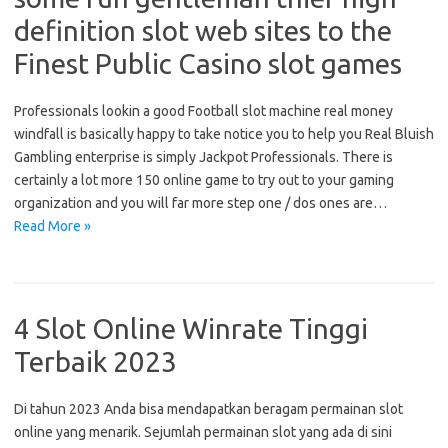
definition slot web sites to the
Finest Public Casino slot games
Professionals lookin a good Football slot machine real money
windfall is basically happy to take notice you to help you Real Bluish
Gambling enterprise is simply Jackpot Professionals. There is
certainly a lot more 150 online game to try out to your gaming
organization and you will far more step one / dos ones are…
Read More »
4 Slot Online Winrate Tinggi
Terbaik 2023
Di tahun 2023 Anda bisa mendapatkan beragam permainan slot
online yang menarik. Sejumlah permainan slot yang ada di sini