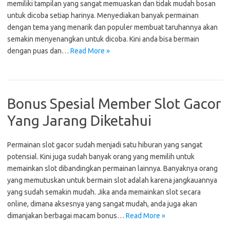
memiliki tampilan yang sangat memuaskan dan tidak mudah bosan
untuk dicoba setiap harinya. Menyediakan banyak permainan
dengan tema yang menarik dan populer membuat taruhannya akan
semakin menyenangkan untuk dicoba. Kini anda bisa bermain
dengan puas dan…
Read More »
Bonus Spesial Member Slot Gacor
Yang Jarang Diketahui
Permainan slot gacor sudah menjadi satu hiburan yang sangat
potensial. Kini juga sudah banyak orang yang memilih untuk
memainkan slot dibandingkan permainan lainnya. Banyaknya orang
yang memutuskan untuk bermain slot adalah karena jangkauannya
yang sudah semakin mudah. Jika anda memainkan slot secara
online, dimana aksesnya yang sangat mudah, anda juga akan
dimanjakan berbagai macam bonus…
Read More »