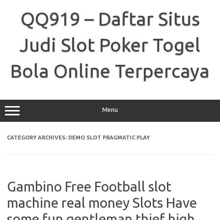
Skip
to
QQ919 – Daftar Situs
content
Judi Slot Poker Togel
Bola Online Terpercaya
Menu
CATEGORY ARCHIVES:
DEMO SLOT PRAGMATIC PLAY
Gambino Free Football slot
machine real money Slots Have
some fun gentleman thief high