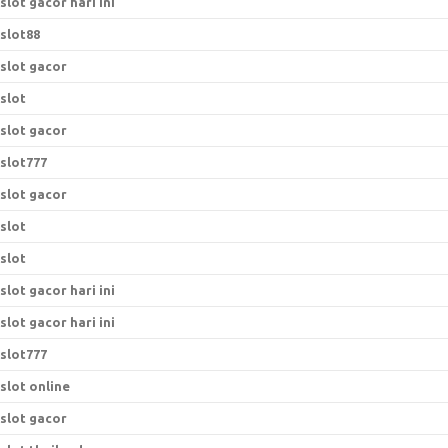
slot gacor hari ini
slot88
slot gacor
slot
slot gacor
slot777
slot gacor
slot
slot
slot gacor hari ini
slot gacor hari ini
slot777
slot online
slot gacor