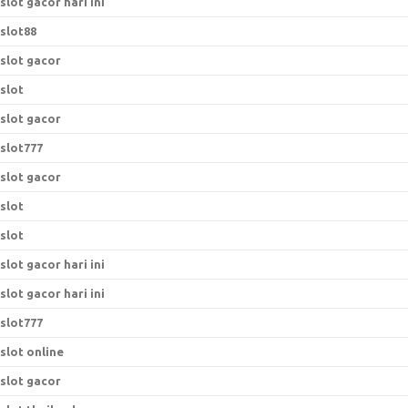
slot gacor hari ini
slot88
slot gacor
slot
slot gacor
slot777
slot gacor
slot
slot
slot gacor hari ini
slot gacor hari ini
slot777
slot online
slot gacor