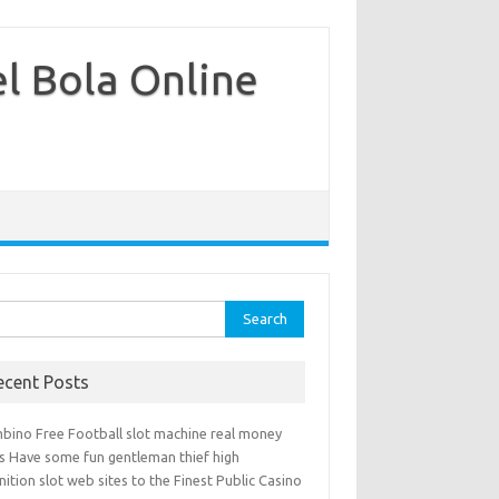
el Bola Online
rch
ecent Posts
bino Free Football slot machine real money
ts Have some fun gentleman thief high
nition slot web sites to the Finest Public Casino