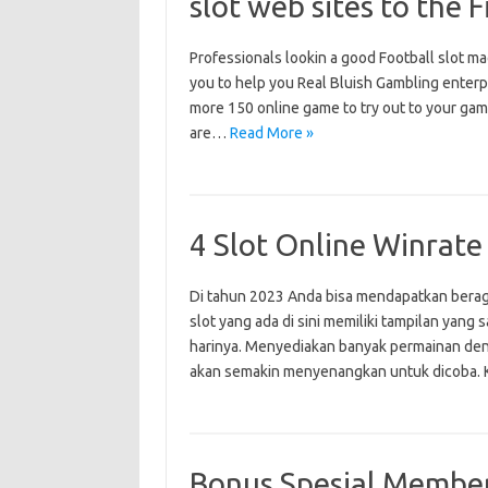
slot web sites to the 
Professionals lookin a good Football slot ma
you to help you Real Bluish Gambling enterpri
more 150 online game to try out to your gam
are…
Read More »
4 Slot Online Winrate
Di tahun 2023 Anda bisa mendapatkan berag
slot yang ada di sini memiliki tampilan yan
harinya. Menyediakan banyak permainan de
akan semakin menyenangkan untuk dicoba. 
Bonus Spesial Member