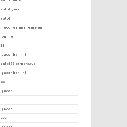
i slot online
us slot gacor
us slot
t gacor gampang menang
t online
t88
t gacor hari ini
us slot88 terpercaya
t gacor hari ini
t88
t gacor
t
t gacor
t777