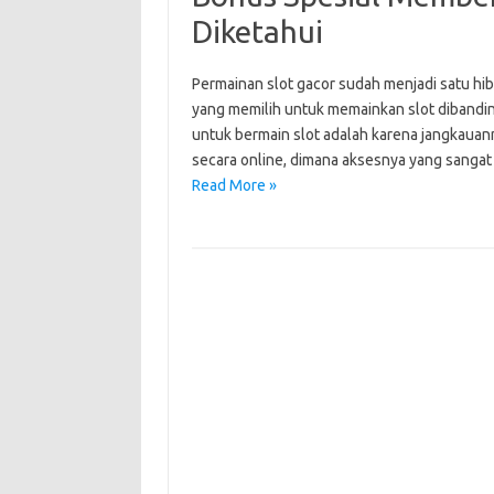
Diketahui
Permainan slot gacor sudah menjadi satu hib
yang memilih untuk memainkan slot diband
untuk bermain slot adalah karena jangkaua
secara online, dimana aksesnya yang sanga
Read More »