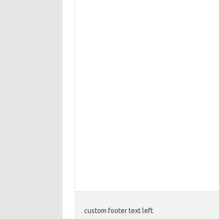
custom footer text left