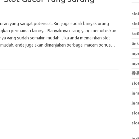
s
lo
uran yang sangat potensial. Kini juga sudah banyak orang
slo
ingkan permainan lainnya. Banyaknya orang yang memutuskan
koi
nnya yang sudah semakin mudah. Jika anda memainkan slot
lin
t mudah, anda juga akan dimanjakan berbagai macam bonus…
mpo
mpo
香
slo
jag
jag
slo
slo