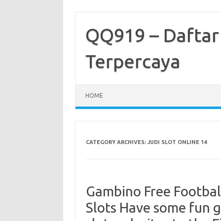
Skip
to
content
QQ919 – Daftar 
Terpercaya
HOME
CATEGORY ARCHIVES:
JUDI SLOT ONLINE 14
Gambino Free Footbal
Slots Have some fun g