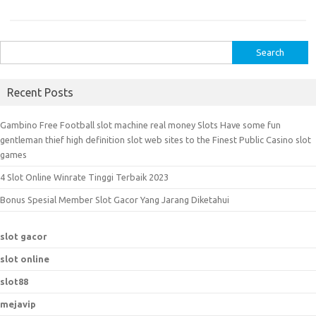
S
e
a
Recent Posts
r
c
Gambino Free Football slot machine real money Slots Have some fun
h
gentleman thief high definition slot web sites to the Finest Public Casino slot
f
games
o
4 Slot Online Winrate Tinggi Terbaik 2023
r
Bonus Spesial Member Slot Gacor Yang Jarang Diketahui
:
slot gacor
slot online
slot88
mejavip