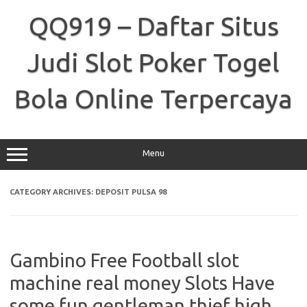
Skip
to
QQ919 – Daftar Situs
content
Judi Slot Poker Togel
Bola Online Terpercaya
Menu
CATEGORY ARCHIVES:
DEPOSIT PULSA 98
Gambino Free Football slot
machine real money Slots Have
some fun gentleman thief high