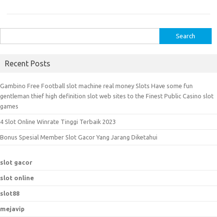
S
e
a
Recent Posts
r
c
Gambino Free Football slot machine real money Slots Have some fun
h
gentleman thief high definition slot web sites to the Finest Public Casino slot
f
games
o
4 Slot Online Winrate Tinggi Terbaik 2023
r
Bonus Spesial Member Slot Gacor Yang Jarang Diketahui
:
slot gacor
slot online
slot88
mejavip