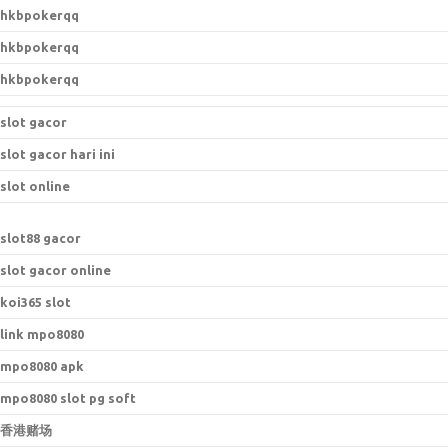
hkbpokerqq
hkbpokerqq
hkbpokerqq
slot gacor
slot gacor hari ini
slot online
s
lot88 gacor
slot gacor online
koi365 slot
link mpo8080
mpo8080 apk
mpo8080 slot pg soft
香港赌场