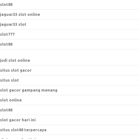
slot88
jaguar33 slot online
jaguar33 slot
slot777
slot88
judi slot online
situs slot gacor
situs slot
slot gacor gampang menang
slot online
slot88
slot gacor hari ini
situs slot88 terpercaya