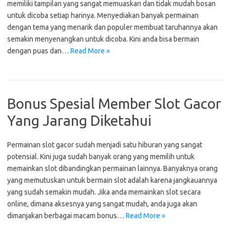
memiliki tampilan yang sangat memuaskan dan tidak mudah bosan
untuk dicoba setiap harinya. Menyediakan banyak permainan
dengan tema yang menarik dan populer membuat taruhannya akan
semakin menyenangkan untuk dicoba. Kini anda bisa bermain
dengan puas dan…
Read More »
Bonus Spesial Member Slot Gacor
Yang Jarang Diketahui
Permainan slot gacor sudah menjadi satu hiburan yang sangat
potensial. Kini juga sudah banyak orang yang memilih untuk
memainkan slot dibandingkan permainan lainnya. Banyaknya orang
yang memutuskan untuk bermain slot adalah karena jangkauannya
yang sudah semakin mudah. Jika anda memainkan slot secara
online, dimana aksesnya yang sangat mudah, anda juga akan
dimanjakan berbagai macam bonus…
Read More »