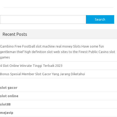
S
e
a
Recent Posts
r
c
Gambino Free Football slot machine real money Slots Have some fun
h
gentleman thief high definition slot web sites to the Finest Public Casino slot
f
games
o
4 Slot Online Winrate Tinggi Terbaik 2023
r
Bonus Spesial Member Slot Gacor Yang Jarang Diketahui
:
slot gacor
slot online
slot88
mejavip