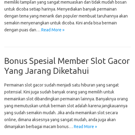
memiliki tampilan yang sangat memuaskan dan tidak mudah bosan
untuk dicoba setiap harinya. Menyediakan banyak permainan
dengan tema yang menarik dan populer membuat taruhannya akan
semakin menyenangkan untuk dicoba. Kini anda bisa bermain
dengan puas dan…
Read More »
Bonus Spesial Member Slot Gacor
Yang Jarang Diketahui
Permainan slot gacor sudah menjadi satu hiburan yang sangat
potensial. Kini juga sudah banyak orang yang memilih untuk
memainkan slot dibandingkan permainan lainnya. Banyaknya orang
yang memutuskan untuk bermain slot adalah karena jangkauannya
yang sudah semakin mudah. Jika anda memainkan slot secara
online, dimana aksesnya yang sangat mudah, anda juga akan
dimanjakan berbagai macam bonus…
Read More »