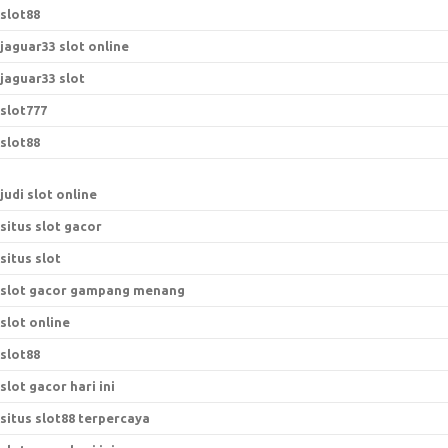
slot88
jaguar33 slot online
jaguar33 slot
slot777
slot88
judi slot online
situs slot gacor
situs slot
slot gacor gampang menang
slot online
slot88
slot gacor hari ini
situs slot88 terpercaya