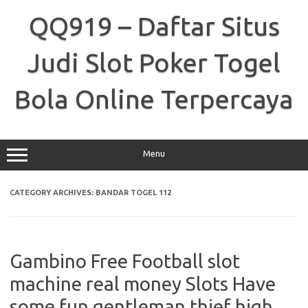
Skip
to
QQ919 – Daftar Situs
content
Judi Slot Poker Togel
Bola Online Terpercaya
Menu
CATEGORY ARCHIVES:
BANDAR TOGEL 112
Gambino Free Football slot
machine real money Slots Have
some fun gentleman thief high