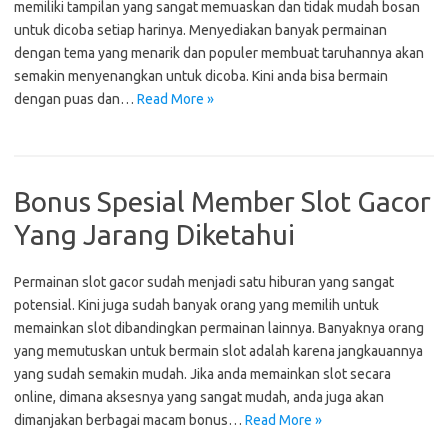
memiliki tampilan yang sangat memuaskan dan tidak mudah bosan
untuk dicoba setiap harinya. Menyediakan banyak permainan
dengan tema yang menarik dan populer membuat taruhannya akan
semakin menyenangkan untuk dicoba. Kini anda bisa bermain
dengan puas dan…
Read More »
Bonus Spesial Member Slot Gacor
Yang Jarang Diketahui
Permainan slot gacor sudah menjadi satu hiburan yang sangat
potensial. Kini juga sudah banyak orang yang memilih untuk
memainkan slot dibandingkan permainan lainnya. Banyaknya orang
yang memutuskan untuk bermain slot adalah karena jangkauannya
yang sudah semakin mudah. Jika anda memainkan slot secara
online, dimana aksesnya yang sangat mudah, anda juga akan
dimanjakan berbagai macam bonus…
Read More »