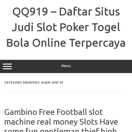
Skip
to
QQ919 – Daftar Situs
content
Judi Slot Poker Togel
Bola Online Terpercaya
Menu
CATEGORY ARCHIVES:
AGEN JUDI 91
Gambino Free Football slot
machine real money Slots Have
some fun gentleman thief high