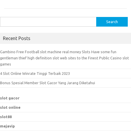
S
e
a
Recent Posts
r
c
Gambino Free Football slot machine real money Slots Have some fun
h
gentleman thief high definition slot web sites to the Finest Public Casino slot
f
games
o
4 Slot Online Winrate Tinggi Terbaik 2023
r
Bonus Spesial Member Slot Gacor Yang Jarang Diketahui
:
slot gacor
slot online
slot88
mejavip