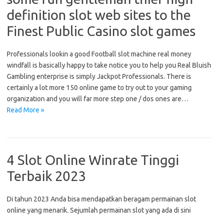
definition slot web sites to the
Finest Public Casino slot games
Professionals lookin a good Football slot machine real money
windfall is basically happy to take notice you to help you Real Bluish
Gambling enterprise is simply Jackpot Professionals. There is
certainly a lot more 150 online game to try out to your gaming
organization and you will far more step one / dos ones are…
Read More »
4 Slot Online Winrate Tinggi
Terbaik 2023
Di tahun 2023 Anda bisa mendapatkan beragam permainan slot
online yang menarik. Sejumlah permainan slot yang ada di sini