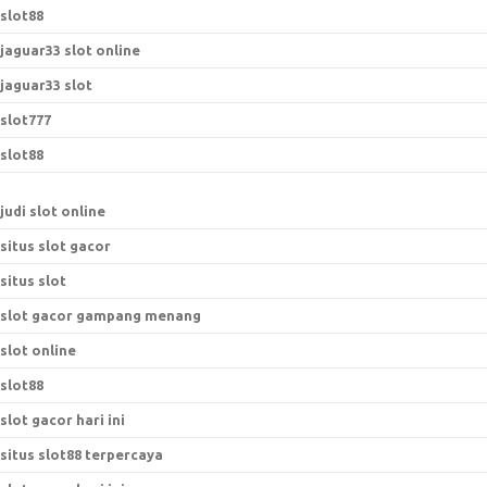
slot88
jaguar33 slot online
jaguar33 slot
slot777
slot88
judi slot online
situs slot gacor
situs slot
slot gacor gampang menang
slot online
slot88
slot gacor hari ini
situs slot88 terpercaya