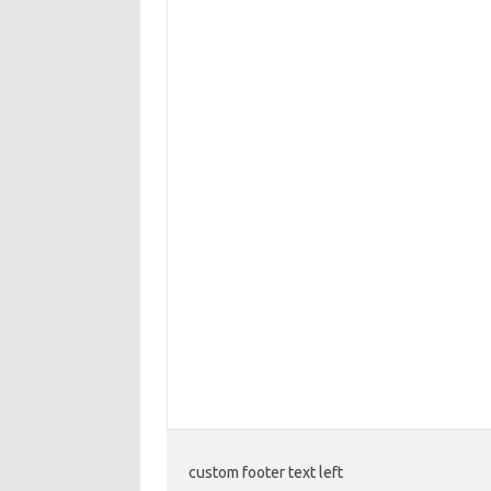
custom footer text left