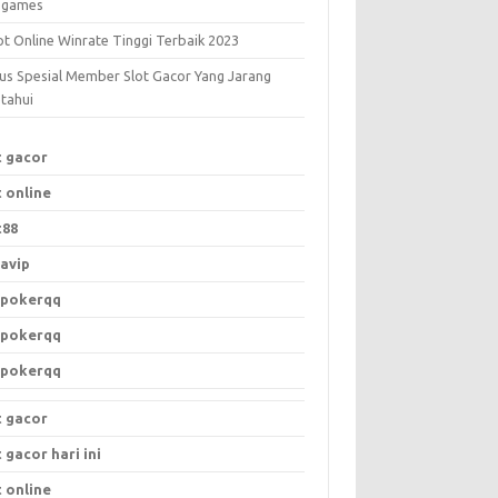
t games
ot Online Winrate Tinggi Terbaik 2023
us Spesial Member Slot Gacor Yang Jarang
etahui
t gacor
t online
t88
avip
bpokerqq
bpokerqq
bpokerqq
t gacor
t gacor hari ini
t online