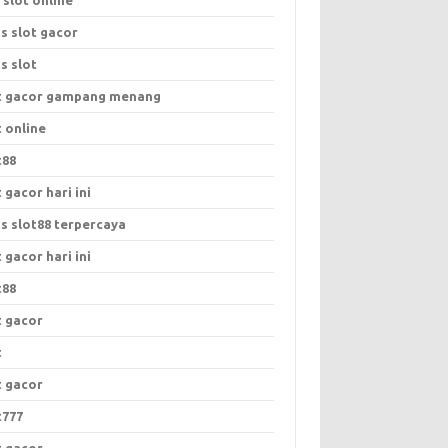
i slot online
us slot gacor
us slot
t gacor gampang menang
t online
t88
t gacor hari ini
us slot88 terpercaya
t gacor hari ini
t88
t gacor
t
t gacor
t777