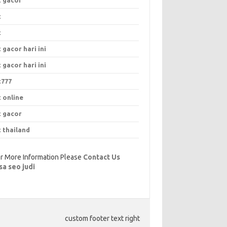
t gacor
t
t
t gacor hari ini
t gacor hari ini
t777
t online
t gacor
t thailand
r More Information Please
Contact Us
sa seo judi
custom footer text right