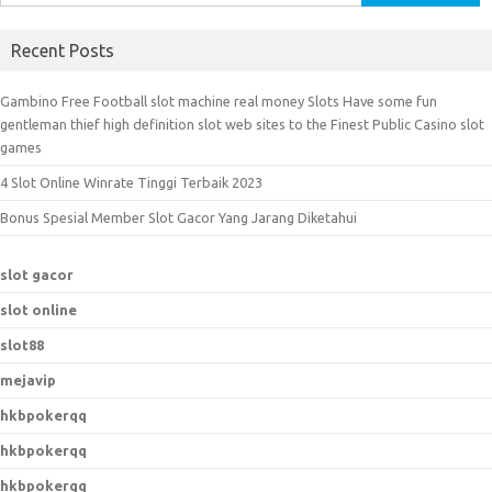
e
a
Recent Posts
r
c
Gambino Free Football slot machine real money Slots Have some fun
h
gentleman thief high definition slot web sites to the Finest Public Casino slot
f
games
o
4 Slot Online Winrate Tinggi Terbaik 2023
r
Bonus Spesial Member Slot Gacor Yang Jarang Diketahui
:
slot gacor
slot online
slot88
mejavip
hkbpokerqq
hkbpokerqq
hkbpokerqq