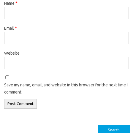
Name
*
Email
*
Website
Save my name, email, and website in this browser for the next time I
comment.
S