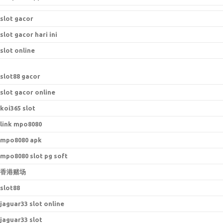
slot gacor
slot gacor hari ini
slot online
s
lot88 gacor
slot gacor online
koi365 slot
link mpo8080
mpo8080 apk
mpo8080 slot pg soft
香港赌场
slot88
jaguar33 slot online
jaguar33 slot