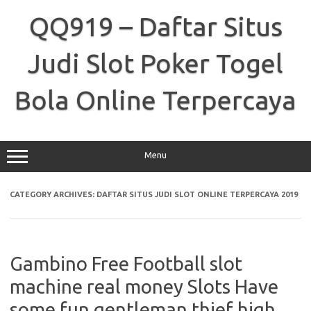
Skip
to
QQ919 – Daftar Situs
content
Judi Slot Poker Togel
Bola Online Terpercaya
Menu
CATEGORY ARCHIVES:
DAFTAR SITUS JUDI SLOT ONLINE TERPERCAYA 2019
Gambino Free Football slot
machine real money Slots Have
some fun gentleman thief high