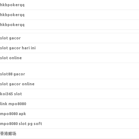
hkbpokerqq
hkbpokerqq
hkbpokerqq
slot gacor
slot gacor hari ini
slot online
s
lot88 gacor
slot gacor online
koi365 slot
link mpo8080
mpo8080 apk
mpo8080 slot pg soft
香港赌场