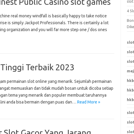
Finest Public Casino slot games
slo
4 Sl
chine real money windfall is basically happy to take notice
Bon
se is simply Jackpot Professionals. There is certainly a lot
Dik
ing organization and you will far more step one / dos ones
slo
slo
slo
 Tinggi Terbaik 2023
mej
hk
am permainan slot online yang menarik. Sejumlah permainan
g sangat memuaskan dan tidak mudah bosan untuk dicoba setiap
hk
ngan tema yang menarik dan populer membuat taruhannya
hk
Kini anda bisa bermain dengan puas dan…
Read More »
slo
slo
 Slot Gacor Yang Jarang
slo