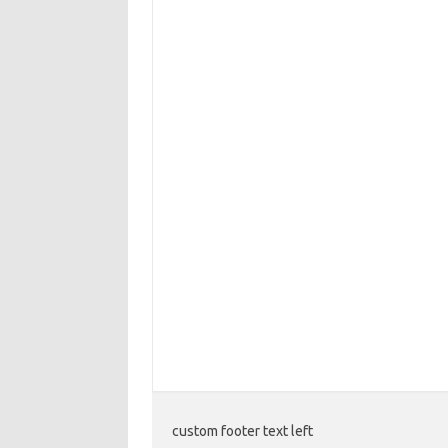
custom footer text left