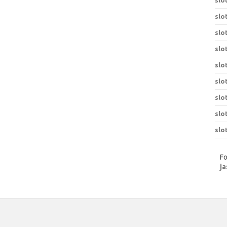
slo
slo
slo
slo
slo
slo
slo
slo
slo
Fo
ja