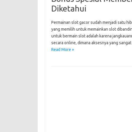
Diketahui
Permainan slot gacor sudah menjadi satu hib
yang memilih untuk memainkan slot diband
untuk bermain slot adalah karena jangkaua
secara online, dimana aksesnya yang sanga
Read More »