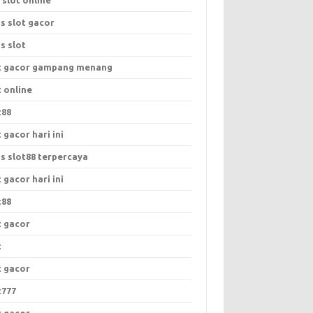
i slot online
us slot gacor
us slot
t gacor gampang menang
t online
t88
t gacor hari ini
us slot88 terpercaya
t gacor hari ini
t88
t gacor
t
t gacor
t777