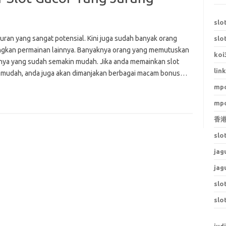
s
lo
uran yang sangat potensial. Kini juga sudah banyak orang
slo
ingkan permainan lainnya. Banyaknya orang yang memutuskan
koi
nnya yang sudah semakin mudah. Jika anda memainkan slot
lin
t mudah, anda juga akan dimanjakan berbagai macam bonus…
mpo
mpo
香
slo
jag
jag
slo
slo