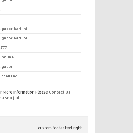
t gacor
t
t
t gacor hari ini
t gacor hari ini
t777
t online
t gacor
t thailand
r More Information Please
Contact Us
sa seo judi
custom footer text right