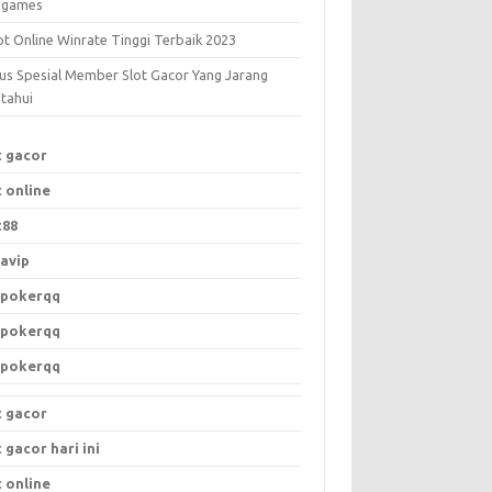
t games
ot Online Winrate Tinggi Terbaik 2023
us Spesial Member Slot Gacor Yang Jarang
etahui
t gacor
t online
t88
avip
bpokerqq
bpokerqq
bpokerqq
t gacor
t gacor hari ini
t online