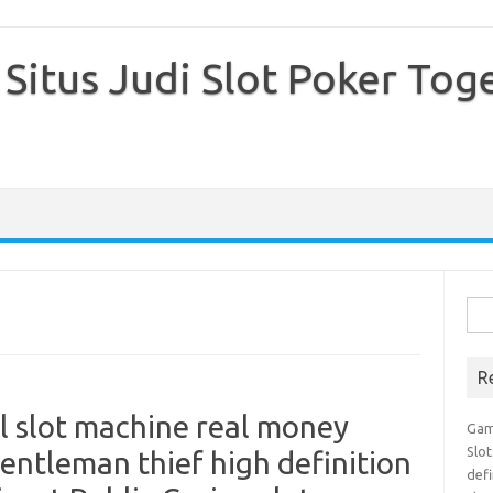
Situs Judi Slot Poker Tog
Sea
for:
R
l slot machine real money
Gam
Slo
entleman thief high definition
defi