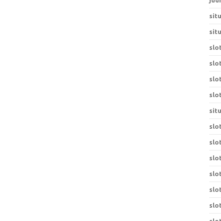
jud
sit
sit
slo
slo
slo
slo
sit
slo
slo
slo
slo
slo
slo