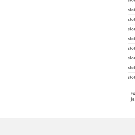
slo
slo
slo
slo
slo
slo
slo
slo
slo
Fo
ja