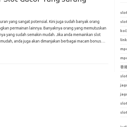
s
lo
uran yang sangat potensial. Kini juga sudah banyak orang
slo
ingkan permainan lainnya. Banyaknya orang yang memutuskan
koi
nnya yang sudah semakin mudah. Jika anda memainkan slot
lin
t mudah, anda juga akan dimanjakan berbagai macam bonus…
mpo
mpo
香
slo
jag
jag
slo
slo