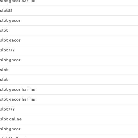
slot gacor hari ini
slot88
slot gacor
slot
slot gacor
slot777
slot gacor
slot
slot
slot gacor hari ini
slot gacor hari ini
slot777
slot online
slot gacor