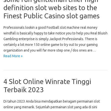
definition slot web sites to the
Finest Public Casino slot games
Professionals lookin a good Football slot machine real money
windfall is basically happy to take notice you to help you Real Bluish
Gambling enterprise is simply Jackpot Professionals. There is
certainly a lot more 150 online game to try out to your gaming
organization and you will far more step one / dos ones are…
Read More »
4 Slot Online Winrate Tinggi
Terbaik 2023
Di tahun 2023 Anda bisa mendapatkan beragam permainan slot
online yang menarik. Sejumlah permainan slot yang ada di sini