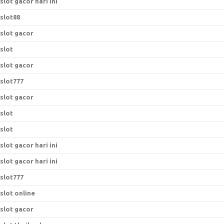
slot gacor hari ini
slot88
slot gacor
slot
slot gacor
slot777
slot gacor
slot
slot
slot gacor hari ini
slot gacor hari ini
slot777
slot online
slot gacor