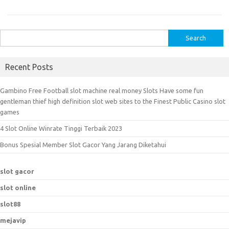
S
e
a
Recent Posts
r
c
Gambino Free Football slot machine real money Slots Have some fun
h
gentleman thief high definition slot web sites to the Finest Public Casino slot
f
games
o
4 Slot Online Winrate Tinggi Terbaik 2023
r
Bonus Spesial Member Slot Gacor Yang Jarang Diketahui
:
slot gacor
slot online
slot88
mejavip