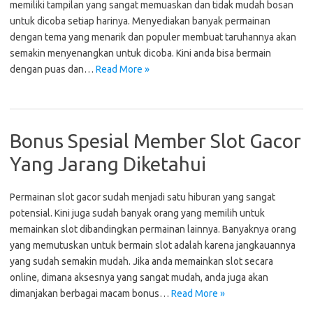
memiliki tampilan yang sangat memuaskan dan tidak mudah bosan
untuk dicoba setiap harinya. Menyediakan banyak permainan
dengan tema yang menarik dan populer membuat taruhannya akan
semakin menyenangkan untuk dicoba. Kini anda bisa bermain
dengan puas dan…
Read More »
Bonus Spesial Member Slot Gacor
Yang Jarang Diketahui
Permainan slot gacor sudah menjadi satu hiburan yang sangat
potensial. Kini juga sudah banyak orang yang memilih untuk
memainkan slot dibandingkan permainan lainnya. Banyaknya orang
yang memutuskan untuk bermain slot adalah karena jangkauannya
yang sudah semakin mudah. Jika anda memainkan slot secara
online, dimana aksesnya yang sangat mudah, anda juga akan
dimanjakan berbagai macam bonus…
Read More »