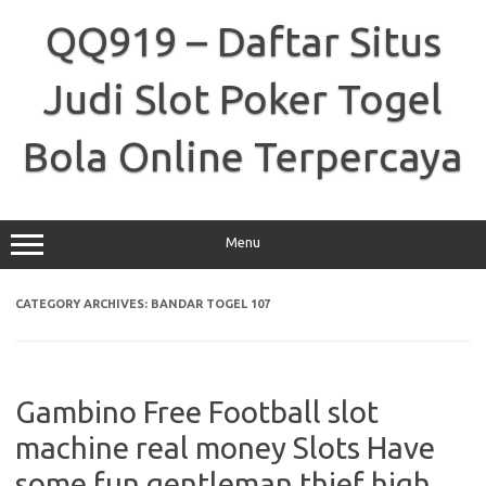
Skip
to
QQ919 – Daftar Situs
content
Judi Slot Poker Togel
Bola Online Terpercaya
Menu
CATEGORY ARCHIVES:
BANDAR TOGEL 107
Gambino Free Football slot
machine real money Slots Have
some fun gentleman thief high