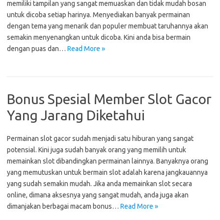
memiliki tampilan yang sangat memuaskan dan tidak mudah bosan
untuk dicoba setiap harinya. Menyediakan banyak permainan
dengan tema yang menarik dan populer membuat taruhannya akan
semakin menyenangkan untuk dicoba. Kini anda bisa bermain
dengan puas dan…
Read More »
Bonus Spesial Member Slot Gacor
Yang Jarang Diketahui
Permainan slot gacor sudah menjadi satu hiburan yang sangat
potensial. Kini juga sudah banyak orang yang memilih untuk
memainkan slot dibandingkan permainan lainnya. Banyaknya orang
yang memutuskan untuk bermain slot adalah karena jangkauannya
yang sudah semakin mudah. Jika anda memainkan slot secara
online, dimana aksesnya yang sangat mudah, anda juga akan
dimanjakan berbagai macam bonus…
Read More »