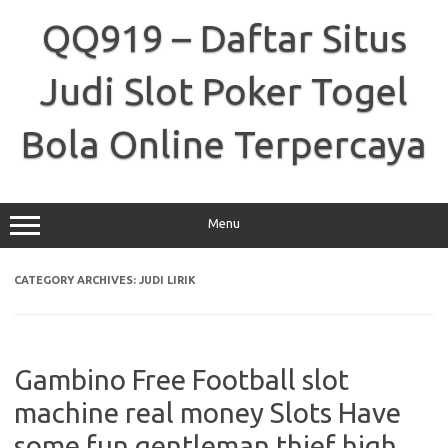
Skip
to
QQ919 – Daftar Situs
content
Judi Slot Poker Togel
Bola Online Terpercaya
Menu
CATEGORY ARCHIVES:
JUDI LIRIK
Gambino Free Football slot
machine real money Slots Have
some fun gentleman thief high