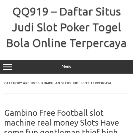
Skip
to
QQ919 – Daftar Situs
content
Judi Slot Poker Togel
Bola Online Terpercaya
Menu
CATEGORY ARCHIVES:
KUMPULAN SITUS JUDI SLOT TERPERCAYA
Gambino Free Football slot
machine real money Slots Have
some fun gentleman thief high