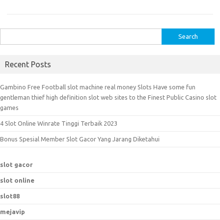
S
e
a
Recent Posts
r
c
Gambino Free Football slot machine real money Slots Have some fun
h
gentleman thief high definition slot web sites to the Finest Public Casino slot
f
games
o
4 Slot Online Winrate Tinggi Terbaik 2023
r
Bonus Spesial Member Slot Gacor Yang Jarang Diketahui
:
slot gacor
slot online
slot88
mejavip