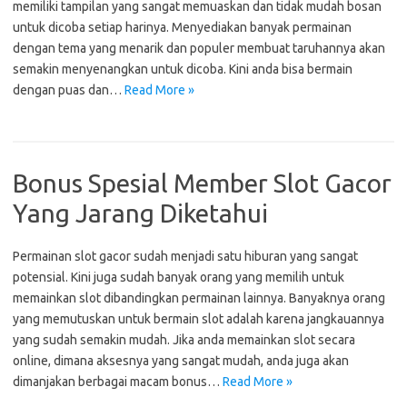
memiliki tampilan yang sangat memuaskan dan tidak mudah bosan
untuk dicoba setiap harinya. Menyediakan banyak permainan
dengan tema yang menarik dan populer membuat taruhannya akan
semakin menyenangkan untuk dicoba. Kini anda bisa bermain
dengan puas dan…
Read More »
Bonus Spesial Member Slot Gacor
Yang Jarang Diketahui
Permainan slot gacor sudah menjadi satu hiburan yang sangat
potensial. Kini juga sudah banyak orang yang memilih untuk
memainkan slot dibandingkan permainan lainnya. Banyaknya orang
yang memutuskan untuk bermain slot adalah karena jangkauannya
yang sudah semakin mudah. Jika anda memainkan slot secara
online, dimana aksesnya yang sangat mudah, anda juga akan
dimanjakan berbagai macam bonus…
Read More »