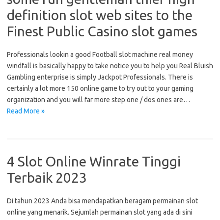
definition slot web sites to the
Finest Public Casino slot games
Professionals lookin a good Football slot machine real money
windfall is basically happy to take notice you to help you Real Bluish
Gambling enterprise is simply Jackpot Professionals. There is
certainly a lot more 150 online game to try out to your gaming
organization and you will far more step one / dos ones are…
Read More »
4 Slot Online Winrate Tinggi
Terbaik 2023
Di tahun 2023 Anda bisa mendapatkan beragam permainan slot
online yang menarik. Sejumlah permainan slot yang ada di sini