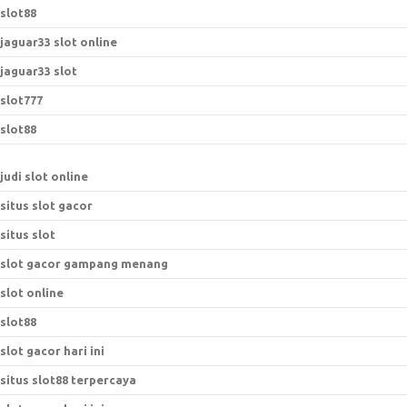
slot88
jaguar33 slot online
jaguar33 slot
slot777
slot88
judi slot online
situs slot gacor
situs slot
slot gacor gampang menang
slot online
slot88
slot gacor hari ini
situs slot88 terpercaya