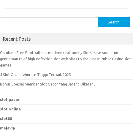
S
e
a
Recent Posts
r
c
Gambino Free Football slot machine real money Slots Have some fun
h
gentleman thief high definition slot web sites to the Finest Public Casino slot
f
games
o
4 Slot Online Winrate Tinggi Terbaik 2023
r
Bonus Spesial Member Slot Gacor Yang Jarang Diketahui
:
slot gacor
slot online
slot88
mejavip