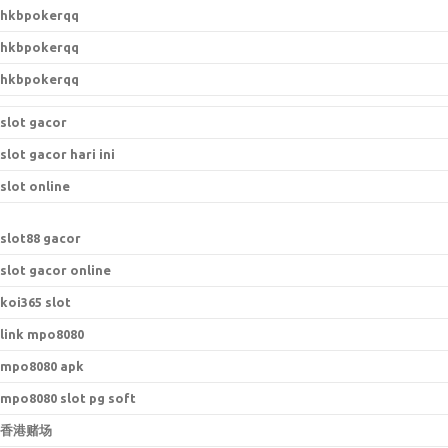
hkbpokerqq
hkbpokerqq
hkbpokerqq
slot gacor
slot gacor hari ini
slot online
s
lot88 gacor
slot gacor online
koi365 slot
link mpo8080
mpo8080 apk
mpo8080 slot pg soft
香港赌场