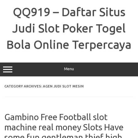
Skip
to
QQ919 – Daftar Situs
content
Judi Slot Poker Togel
Bola Online Terpercaya
Menu
CATEGORY ARCHIVES:
AGEN JUDI SLOT MESIN
Gambino Free Football slot
machine real money Slots Have
some fun gentleman thief high