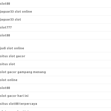
slot88
jaguar33 slot online
jaguar33 slot
slot777
slot88
judi slot online
situs slot gacor
situs slot
slot gacor gampang menang
slot online
slot88
slot gacor hari ini
situs slot88 terpercaya