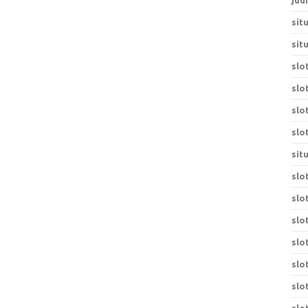
jud
sit
sit
slo
slo
slo
slo
sit
slo
slo
slo
slo
slo
slo