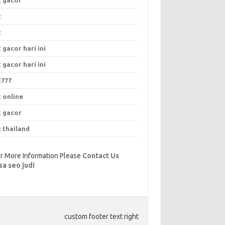
t gacor
t
t
t gacor hari ini
t gacor hari ini
t777
t online
t gacor
t thailand
r More Information Please
Contact Us
sa seo judi
custom footer text right