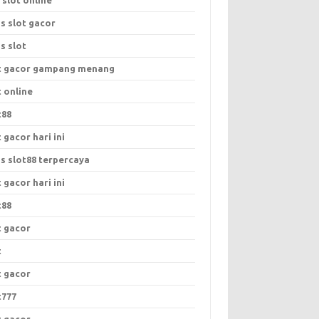
i slot online
us slot gacor
us slot
t gacor gampang menang
t online
t88
t gacor hari ini
us slot88 terpercaya
t gacor hari ini
t88
t gacor
t
t gacor
t777