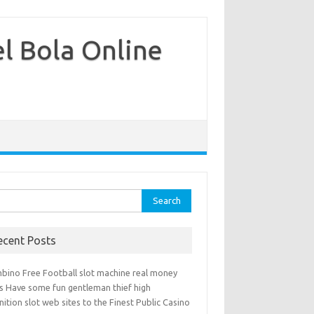
el Bola Online
rch
ecent Posts
bino Free Football slot machine real money
ts Have some fun gentleman thief high
nition slot web sites to the Finest Public Casino