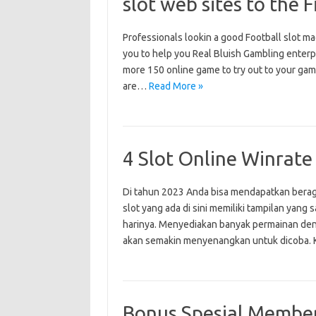
slot web sites to the 
Professionals lookin a good Football slot ma
you to help you Real Bluish Gambling enterpri
more 150 online game to try out to your gam
are…
Read More »
4 Slot Online Winrate
Di tahun 2023 Anda bisa mendapatkan berag
slot yang ada di sini memiliki tampilan yan
harinya. Menyediakan banyak permainan de
akan semakin menyenangkan untuk dicoba. 
Bonus Spesial Member