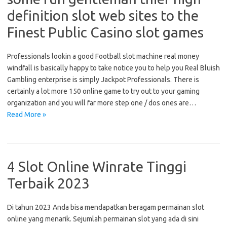
definition slot web sites to the
Finest Public Casino slot games
Professionals lookin a good Football slot machine real money
windfall is basically happy to take notice you to help you Real Bluish
Gambling enterprise is simply Jackpot Professionals. There is
certainly a lot more 150 online game to try out to your gaming
organization and you will far more step one / dos ones are…
Read More »
4 Slot Online Winrate Tinggi
Terbaik 2023
Di tahun 2023 Anda bisa mendapatkan beragam permainan slot
online yang menarik. Sejumlah permainan slot yang ada di sini