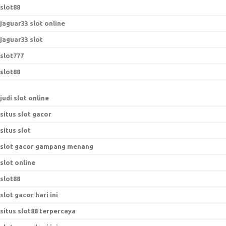
slot88
jaguar33 slot online
jaguar33 slot
slot777
slot88
judi slot online
situs slot gacor
situs slot
slot gacor gampang menang
slot online
slot88
slot gacor hari ini
situs slot88 terpercaya