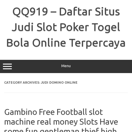
Skip
to
QQ919 – Daftar Situs
content
Judi Slot Poker Togel
Bola Online Terpercaya
Menu
CATEGORY ARCHIVES:
JUDI DOMINO ONLINE
Gambino Free Football slot
machine real money Slots Have
some fun gentleman thief high