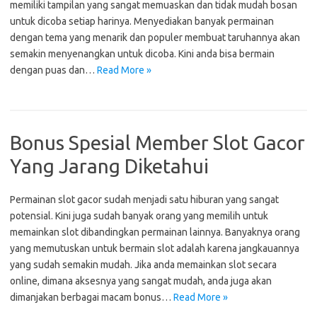
memiliki tampilan yang sangat memuaskan dan tidak mudah bosan
untuk dicoba setiap harinya. Menyediakan banyak permainan
dengan tema yang menarik dan populer membuat taruhannya akan
semakin menyenangkan untuk dicoba. Kini anda bisa bermain
dengan puas dan…
Read More »
Bonus Spesial Member Slot Gacor
Yang Jarang Diketahui
Permainan slot gacor sudah menjadi satu hiburan yang sangat
potensial. Kini juga sudah banyak orang yang memilih untuk
memainkan slot dibandingkan permainan lainnya. Banyaknya orang
yang memutuskan untuk bermain slot adalah karena jangkauannya
yang sudah semakin mudah. Jika anda memainkan slot secara
online, dimana aksesnya yang sangat mudah, anda juga akan
dimanjakan berbagai macam bonus…
Read More »