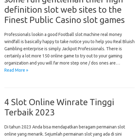
definition slot web sites to the
Finest Public Casino slot games
Professionals lookin a good Football slot machine real money
windfall is basically happy to take notice you to help you Real Bluish
Gambling enterprise is simply Jackpot Professionals. There is
certainly a lot more 150 online game to try out to your gaming
organization and you will far more step one / dos ones are…
Read More »
4 Slot Online Winrate Tinggi
Terbaik 2023
Di tahun 2023 Anda bisa mendapatkan beragam permainan slot
online yang menarik. Sejumlah permainan slot yang ada di sini