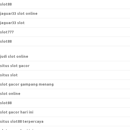
slot88
jaguar33 slot online
jaguar33 slot
slot777
slot88
judi slot online
situs slot gacor
situs slot
slot gacor gampang menang
slot online
slot88
slot gacor hari ini
situs slot88 terpercaya