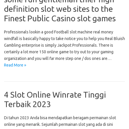
definition slot web sites to the
Finest Public Casino slot games
Professionals lookin a good Football slot machine real money
windfall is basically happy to take notice you to help you Real Bluish
Gambling enterprise is simply Jackpot Professionals. There is
certainly a lot more 150 online game to try out to your gaming
organization and you will far more step one / dos ones are…
Read More »
4 Slot Online Winrate Tinggi
Terbaik 2023
Di tahun 2023 Anda bisa mendapatkan beragam permainan slot
online yang menarik. Sejumlah permainan slot yang ada di sini