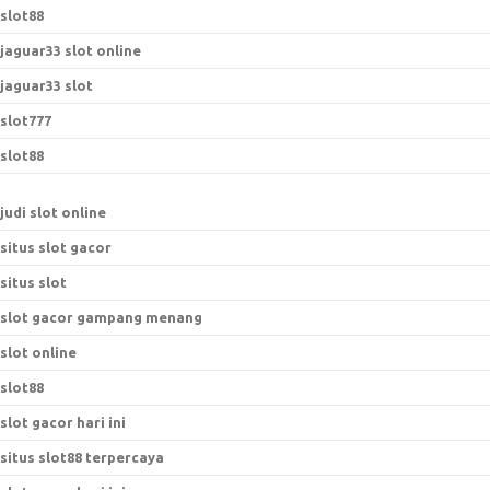
slot88
jaguar33 slot online
jaguar33 slot
slot777
slot88
judi slot online
situs slot gacor
situs slot
slot gacor gampang menang
slot online
slot88
slot gacor hari ini
situs slot88 terpercaya