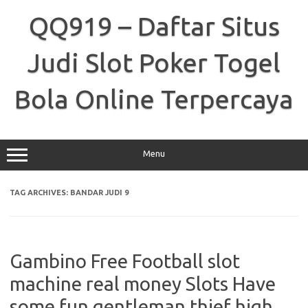
Skip
to
QQ919 – Daftar Situs
content
Judi Slot Poker Togel
Bola Online Terpercaya
Menu
TAG ARCHIVES:
BANDAR JUDI 9
Gambino Free Football slot
machine real money Slots Have
some fun gentleman thief high