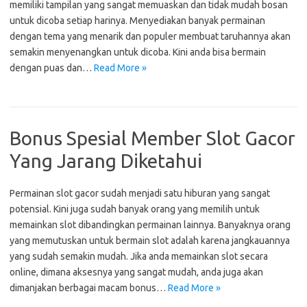
memiliki tampilan yang sangat memuaskan dan tidak mudah bosan
untuk dicoba setiap harinya. Menyediakan banyak permainan
dengan tema yang menarik dan populer membuat taruhannya akan
semakin menyenangkan untuk dicoba. Kini anda bisa bermain
dengan puas dan…
Read More »
Bonus Spesial Member Slot Gacor
Yang Jarang Diketahui
Permainan slot gacor sudah menjadi satu hiburan yang sangat
potensial. Kini juga sudah banyak orang yang memilih untuk
memainkan slot dibandingkan permainan lainnya. Banyaknya orang
yang memutuskan untuk bermain slot adalah karena jangkauannya
yang sudah semakin mudah. Jika anda memainkan slot secara
online, dimana aksesnya yang sangat mudah, anda juga akan
dimanjakan berbagai macam bonus…
Read More »