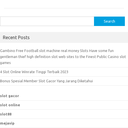
S
e
a
Recent Posts
r
c
Gambino Free Football slot machine real money Slots Have some fun
h
gentleman thief high definition slot web sites to the Finest Public Casino slot
f
games
o
4 Slot Online Winrate Tinggi Terbaik 2023
r
Bonus Spesial Member Slot Gacor Yang Jarang Diketahui
:
slot gacor
slot online
slot88
mejavip