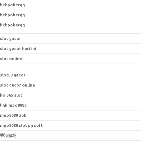
hkbpokerqq
hkbpokerqq
hkbpokerqq
slot gacor
slot gacor hari ini
slot online
s
lot88 gacor
slot gacor online
koi365 slot
link mpo8080
mpo8080 apk
mpo8080 slot pg soft
香港赌场