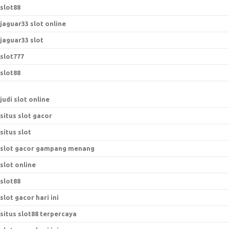
slot88
jaguar33 slot online
jaguar33 slot
slot777
slot88
judi slot online
situs slot gacor
situs slot
slot gacor gampang menang
slot online
slot88
slot gacor hari ini
situs slot88 terpercaya