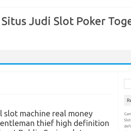
Situs Judi Slot Poker Tog
Sea
for:
R
l slot machine real money
Gam
Slo
entleman thief high definition
defi