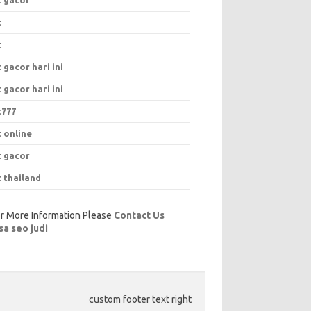
t gacor
t
t
t gacor hari ini
t gacor hari ini
t777
t online
t gacor
t thailand
r More Information Please
Contact Us
sa seo judi
custom footer text right