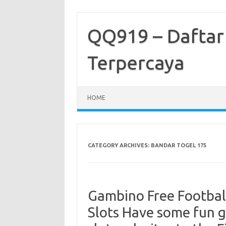
Skip
to
content
QQ919 – Daftar 
Terpercaya
HOME
CATEGORY ARCHIVES:
BANDAR TOGEL 175
Gambino Free Footbal
Slots Have some fun g