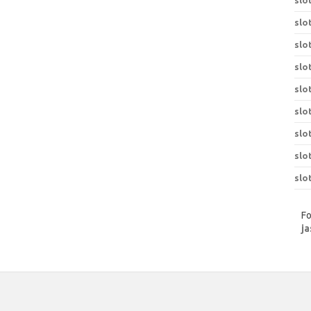
slo
slo
slo
slo
slo
slo
slo
slo
slo
Fo
ja