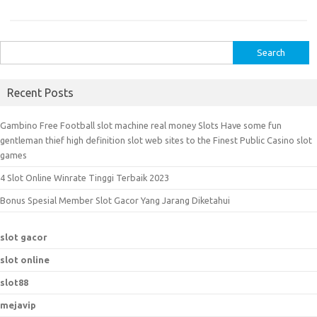
S
e
a
Recent Posts
r
c
Gambino Free Football slot machine real money Slots Have some fun
h
gentleman thief high definition slot web sites to the Finest Public Casino slot
f
games
o
4 Slot Online Winrate Tinggi Terbaik 2023
r
Bonus Spesial Member Slot Gacor Yang Jarang Diketahui
:
slot gacor
slot online
slot88
mejavip