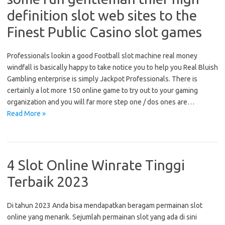
definition slot web sites to the
Finest Public Casino slot games
Professionals lookin a good Football slot machine real money
windfall is basically happy to take notice you to help you Real Bluish
Gambling enterprise is simply Jackpot Professionals. There is
certainly a lot more 150 online game to try out to your gaming
organization and you will far more step one / dos ones are…
Read More »
4 Slot Online Winrate Tinggi
Terbaik 2023
Di tahun 2023 Anda bisa mendapatkan beragam permainan slot
online yang menarik. Sejumlah permainan slot yang ada di sini