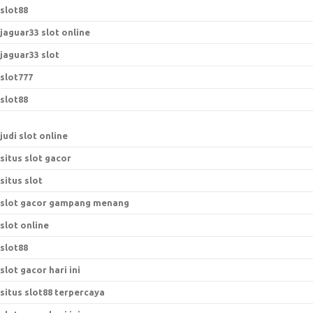
slot88
jaguar33 slot online
jaguar33 slot
slot777
slot88
judi slot online
situs slot gacor
situs slot
slot gacor gampang menang
slot online
slot88
slot gacor hari ini
situs slot88 terpercaya