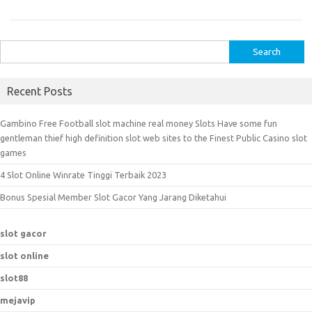
S
e
a
Recent Posts
r
c
Gambino Free Football slot machine real money Slots Have some fun
h
gentleman thief high definition slot web sites to the Finest Public Casino slot
f
games
o
4 Slot Online Winrate Tinggi Terbaik 2023
r
Bonus Spesial Member Slot Gacor Yang Jarang Diketahui
:
slot gacor
slot online
slot88
mejavip