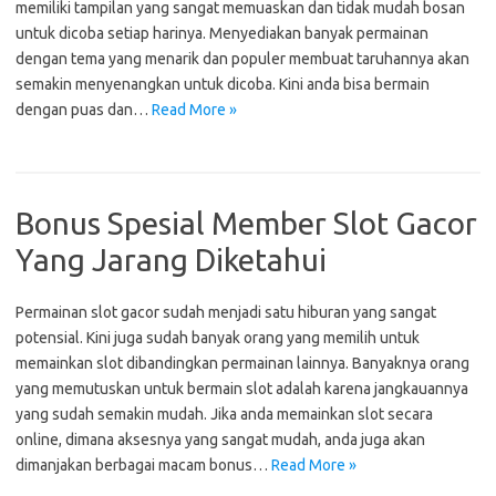
memiliki tampilan yang sangat memuaskan dan tidak mudah bosan
untuk dicoba setiap harinya. Menyediakan banyak permainan
dengan tema yang menarik dan populer membuat taruhannya akan
semakin menyenangkan untuk dicoba. Kini anda bisa bermain
dengan puas dan…
Read More »
Bonus Spesial Member Slot Gacor
Yang Jarang Diketahui
Permainan slot gacor sudah menjadi satu hiburan yang sangat
potensial. Kini juga sudah banyak orang yang memilih untuk
memainkan slot dibandingkan permainan lainnya. Banyaknya orang
yang memutuskan untuk bermain slot adalah karena jangkauannya
yang sudah semakin mudah. Jika anda memainkan slot secara
online, dimana aksesnya yang sangat mudah, anda juga akan
dimanjakan berbagai macam bonus…
Read More »