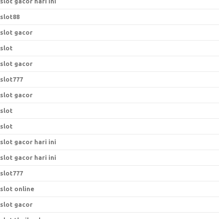
slot gacor hari ini
slot88
slot gacor
slot
slot gacor
slot777
slot gacor
slot
slot
slot gacor hari ini
slot gacor hari ini
slot777
slot online
slot gacor