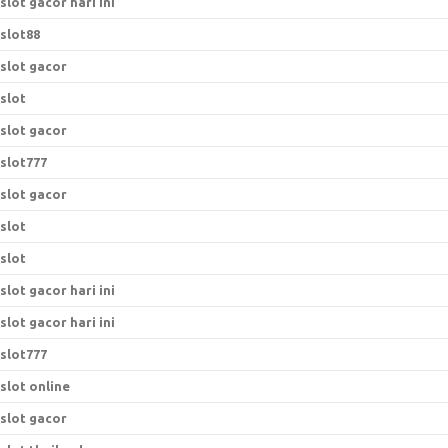
slot gacor hari ini
slot88
slot gacor
slot
slot gacor
slot777
slot gacor
slot
slot
slot gacor hari ini
slot gacor hari ini
slot777
slot online
slot gacor