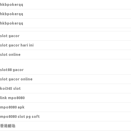
hkbpokerqq
hkbpokerqq
hkbpokerqq
slot gacor
slot gacor hari ini
slot online
s
lot88 gacor
slot gacor online
koi365 slot
link mpo8080
mpo8080 apk
mpo8080 slot pg soft
香港赌场