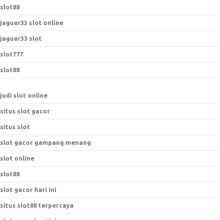
slot88
jaguar33 slot online
jaguar33 slot
slot777
slot88
judi slot online
situs slot gacor
situs slot
slot gacor gampang menang
slot online
slot88
slot gacor hari ini
situs slot88 terpercaya