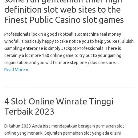
definition slot web sites to the
Finest Public Casino slot games
Professionals lookin a good Football slot machine real money
windfall is basically happy to take notice you to help you Real Bluish
Gambling enterprise is simply Jackpot Professionals. There is
certainly a lot more 150 online game to try out to your gaming
organization and you will far more step one / dos ones are…
Read More »
4 Slot Online Winrate Tinggi
Terbaik 2023
Di tahun 2023 Anda bisa mendapatkan beragam permainan slot
online yang menarik. Sejumlah permainan slot yang ada di sini