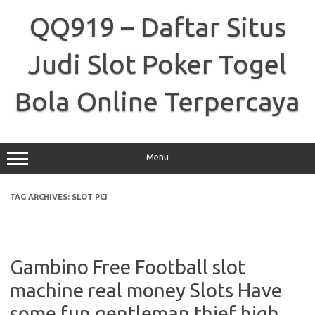
Skip
to
QQ919 – Daftar Situs
content
Judi Slot Poker Togel
Bola Online Terpercaya
Menu
TAG ARCHIVES:
SLOT PCI
Gambino Free Football slot
machine real money Slots Have
some fun gentleman thief high