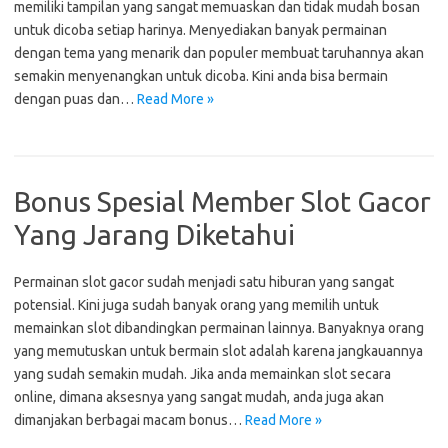
memiliki tampilan yang sangat memuaskan dan tidak mudah bosan
untuk dicoba setiap harinya. Menyediakan banyak permainan
dengan tema yang menarik dan populer membuat taruhannya akan
semakin menyenangkan untuk dicoba. Kini anda bisa bermain
dengan puas dan…
Read More »
Bonus Spesial Member Slot Gacor
Yang Jarang Diketahui
Permainan slot gacor sudah menjadi satu hiburan yang sangat
potensial. Kini juga sudah banyak orang yang memilih untuk
memainkan slot dibandingkan permainan lainnya. Banyaknya orang
yang memutuskan untuk bermain slot adalah karena jangkauannya
yang sudah semakin mudah. Jika anda memainkan slot secara
online, dimana aksesnya yang sangat mudah, anda juga akan
dimanjakan berbagai macam bonus…
Read More »