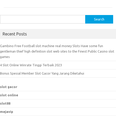
S
e
a
Recent Posts
r
c
Gambino Free Football slot machine real money Slots Have some fun
h
gentleman thief high definition slot web sites to the Finest Public Casino slot
f
games
o
4 Slot Online Winrate Tinggi Terbaik 2023
r
Bonus Spesial Member Slot Gacor Yang Jarang Diketahui
:
slot gacor
slot online
slot88
mejavip