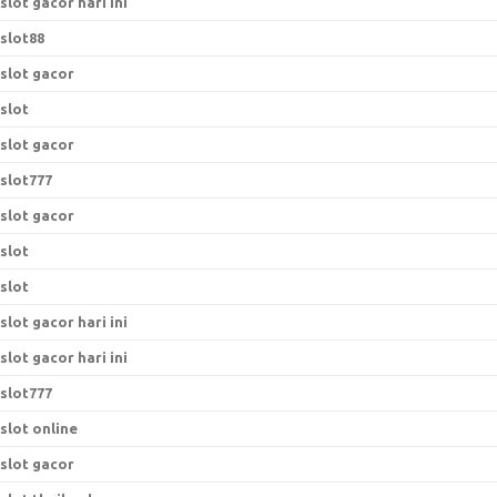
slot gacor hari ini
slot88
slot gacor
slot
slot gacor
slot777
slot gacor
slot
slot
slot gacor hari ini
slot gacor hari ini
slot777
slot online
slot gacor