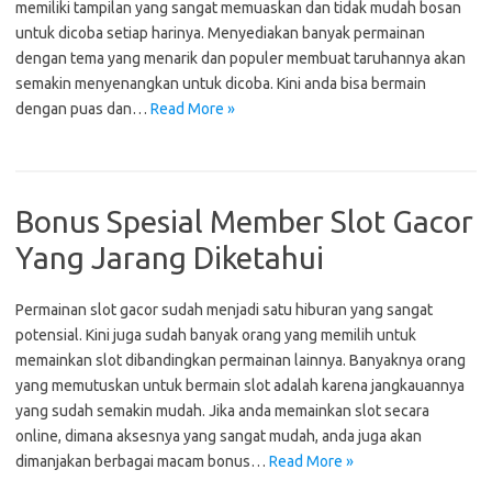
memiliki tampilan yang sangat memuaskan dan tidak mudah bosan
untuk dicoba setiap harinya. Menyediakan banyak permainan
dengan tema yang menarik dan populer membuat taruhannya akan
semakin menyenangkan untuk dicoba. Kini anda bisa bermain
dengan puas dan…
Read More »
Bonus Spesial Member Slot Gacor
Yang Jarang Diketahui
Permainan slot gacor sudah menjadi satu hiburan yang sangat
potensial. Kini juga sudah banyak orang yang memilih untuk
memainkan slot dibandingkan permainan lainnya. Banyaknya orang
yang memutuskan untuk bermain slot adalah karena jangkauannya
yang sudah semakin mudah. Jika anda memainkan slot secara
online, dimana aksesnya yang sangat mudah, anda juga akan
dimanjakan berbagai macam bonus…
Read More »