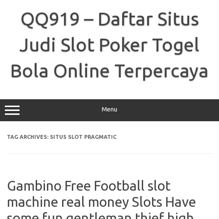
Skip
to
QQ919 – Daftar Situs
content
Judi Slot Poker Togel
Bola Online Terpercaya
Menu
TAG ARCHIVES:
SITUS SLOT PRAGMATIC
Gambino Free Football slot
machine real money Slots Have
some fun gentleman thief high