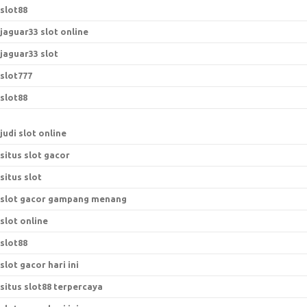
slot88
jaguar33 slot online
jaguar33 slot
slot777
slot88
judi slot online
situs slot gacor
situs slot
slot gacor gampang menang
slot online
slot88
slot gacor hari ini
situs slot88 terpercaya