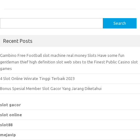
S
e
a
Recent Posts
r
c
Gambino Free Football slot machine real money Slots Have some fun
h
gentleman thief high definition slot web sites to the Finest Public Casino slot
f
games
o
4 Slot Online Winrate Tinggi Terbaik 2023
r
Bonus Spesial Member Slot Gacor Yang Jarang Diketahui
:
slot gacor
slot online
slot88
mejavip