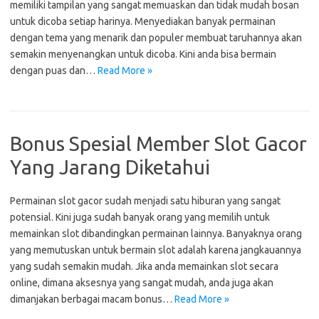
memiliki tampilan yang sangat memuaskan dan tidak mudah bosan
untuk dicoba setiap harinya. Menyediakan banyak permainan
dengan tema yang menarik dan populer membuat taruhannya akan
semakin menyenangkan untuk dicoba. Kini anda bisa bermain
dengan puas dan…
Read More »
Bonus Spesial Member Slot Gacor
Yang Jarang Diketahui
Permainan slot gacor sudah menjadi satu hiburan yang sangat
potensial. Kini juga sudah banyak orang yang memilih untuk
memainkan slot dibandingkan permainan lainnya. Banyaknya orang
yang memutuskan untuk bermain slot adalah karena jangkauannya
yang sudah semakin mudah. Jika anda memainkan slot secara
online, dimana aksesnya yang sangat mudah, anda juga akan
dimanjakan berbagai macam bonus…
Read More »