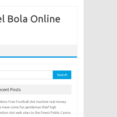
el Bola Online
rch
ecent Posts
bino Free Football slot machine real money
ts Have some fun gentleman thief high
nition slot web sites to the Finest Public Casino