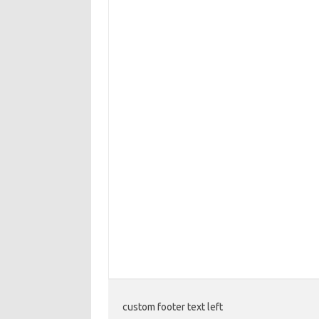
custom footer text left