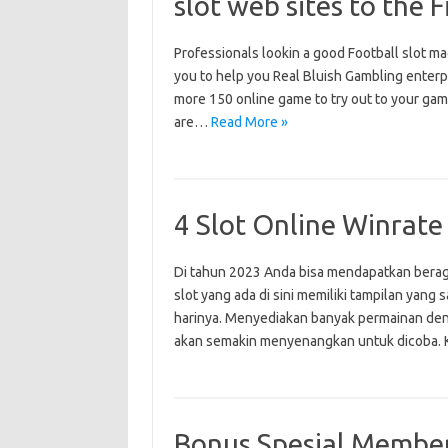
slot web sites to the 
Professionals lookin a good Football slot ma
you to help you Real Bluish Gambling enterpri
more 150 online game to try out to your gam
are…
Read More »
4 Slot Online Winrate
Di tahun 2023 Anda bisa mendapatkan berag
slot yang ada di sini memiliki tampilan yan
harinya. Menyediakan banyak permainan de
akan semakin menyenangkan untuk dicoba. 
Bonus Spesial Member