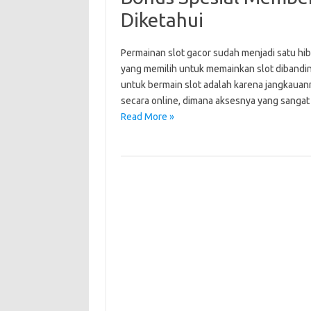
Diketahui
Permainan slot gacor sudah menjadi satu hib
yang memilih untuk memainkan slot diband
untuk bermain slot adalah karena jangkaua
secara online, dimana aksesnya yang sanga
Read More »