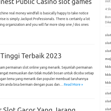
Finest Public Casino slot games
slo
4 Sl
chine real money windfall is basically happy to take notice
Bon
se is simply Jackpot Professionals. There is certainly a lot
Dik
ing organization and you will far more step one / dos ones
slo
slo
slo
 Tinggi Terbaik 2023
mej
hk
am permainan slot online yang menarik. Sejumlah permainan
g sangat memuaskan dan tidak mudah bosan untuk dicoba setiap
hk
ngan tema yang menarik dan populer membuat taruhannya
hk
Kini anda bisa bermain dengan puas dan…
Read More »
slo
slo
 Slot Gacor Yang Jarang
slo