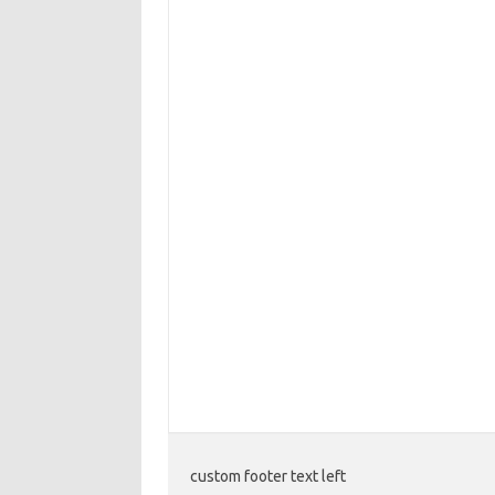
custom footer text left