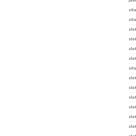
jud
sit
sit
slo
slo
slo
slo
sit
slo
slo
slo
slo
slo
slo