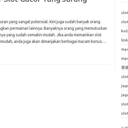
s
lo
uran yang sangat potensial. Kini juga sudah banyak orang
slo
ingkan permainan lainnya. Banyaknya orang yang memutuskan
koi
nnya yang sudah semakin mudah. Jika anda memainkan slot
lin
t mudah, anda juga akan dimanjakan berbagai macam bonus…
mpo
mpo
香
slo
jag
jag
slo
slo