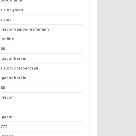
i slot online
us slot gacor
us slot
t gacor gampang menang
t online
t88
t gacor hari ini
us slot88 terpercaya
t gacor hari ini
t88
t gacor
t
t gacor
t777