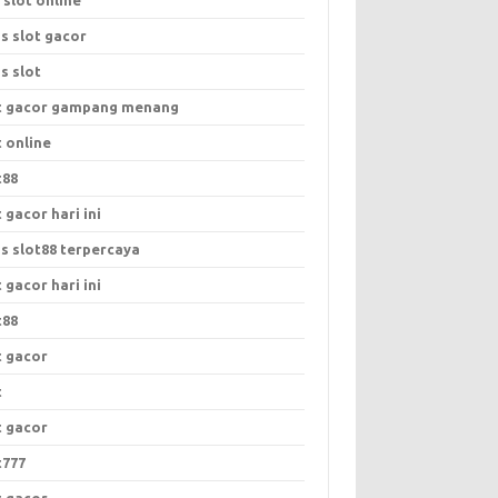
i slot online
us slot gacor
us slot
t gacor gampang menang
t online
t88
t gacor hari ini
us slot88 terpercaya
t gacor hari ini
t88
t gacor
t
t gacor
t777