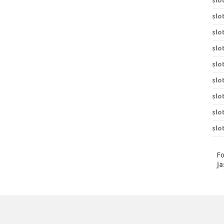
slo
slo
slo
slo
slo
slo
slo
slo
slo
Fo
ja