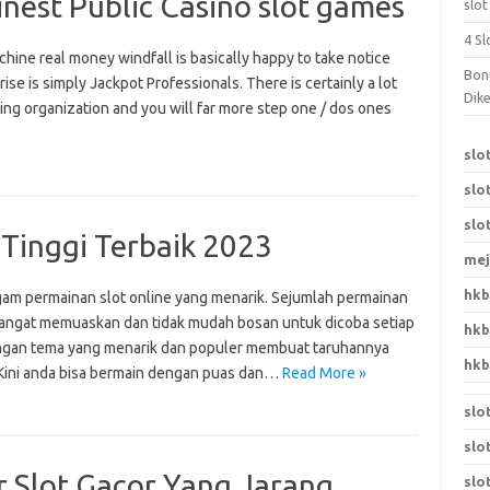
Finest Public Casino slot games
slo
4 Sl
chine real money windfall is basically happy to take notice
Bon
se is simply Jackpot Professionals. There is certainly a lot
Dik
ing organization and you will far more step one / dos ones
slo
slo
slo
 Tinggi Terbaik 2023
mej
hk
am permainan slot online yang menarik. Sejumlah permainan
g sangat memuaskan dan tidak mudah bosan untuk dicoba setiap
hk
ngan tema yang menarik dan populer membuat taruhannya
hk
Kini anda bisa bermain dengan puas dan…
Read More »
slo
slo
 Slot Gacor Yang Jarang
slo