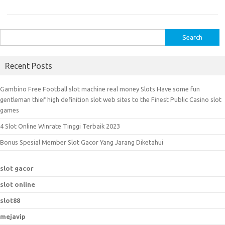
S
e
a
Recent Posts
r
c
Gambino Free Football slot machine real money Slots Have some fun
h
gentleman thief high definition slot web sites to the Finest Public Casino slot
f
games
o
4 Slot Online Winrate Tinggi Terbaik 2023
r
Bonus Spesial Member Slot Gacor Yang Jarang Diketahui
:
slot gacor
slot online
slot88
mejavip