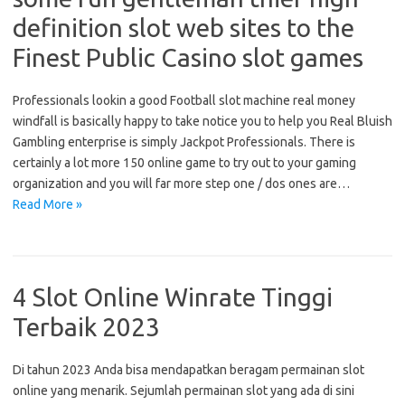
definition slot web sites to the
Finest Public Casino slot games
Professionals lookin a good Football slot machine real money
windfall is basically happy to take notice you to help you Real Bluish
Gambling enterprise is simply Jackpot Professionals. There is
certainly a lot more 150 online game to try out to your gaming
organization and you will far more step one / dos ones are…
Read More »
4 Slot Online Winrate Tinggi
Terbaik 2023
Di tahun 2023 Anda bisa mendapatkan beragam permainan slot
online yang menarik. Sejumlah permainan slot yang ada di sini